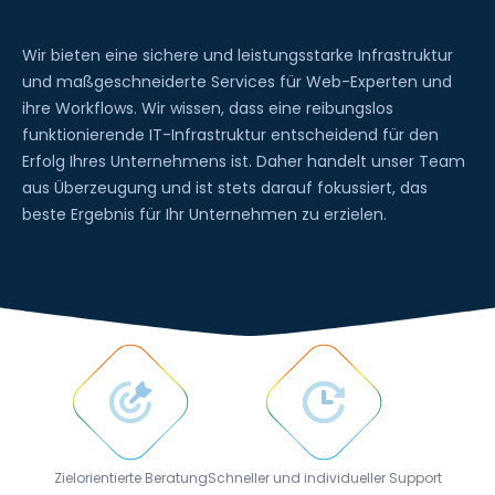
Wir
bieten
eine
sichere
und
leistungsstarke
Infrastruktur
und
maßgeschneiderte
Services
für
Web-Experten
und
ihre
Workflows.
Wir
wissen,
dass
eine
reibungslos
funktionierende
IT-Infrastruktur
entscheidend
für
den
Erfolg
Ihres
Unternehmens
ist.
Daher
handelt
unser
Team
aus
Überzeugung
und
ist
stets
darauf
fokussiert,
das
beste
Ergebnis
für
Ihr
Unternehmen
zu
erzielen.
Zielorientierte Beratung
Schneller und individueller Support