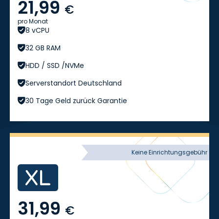
21,99
€
pro Monat
8 vCPU
32 GB RAM
HDD / SSD /NVMe
Serverstandort Deutschland
30 Tage Geld zurück Garantie
Keine Einrichtungsgebühr
31,99
€