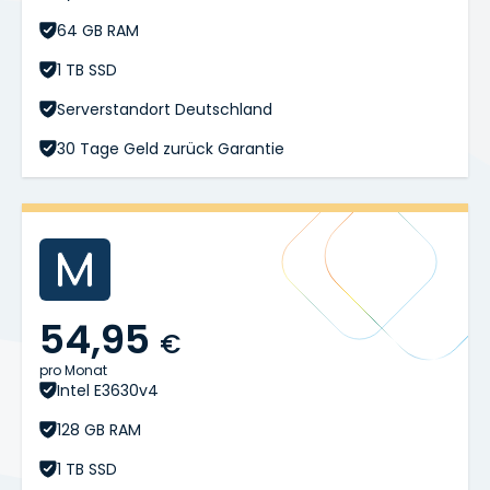
64 GB RAM
1 TB SSD
Serverstandort Deutschland
30 Tage Geld zurück Garantie
54,95
€
pro Monat
Intel E3630v4
128 GB RAM
1 TB SSD